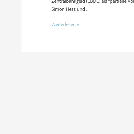
Zentralbankgeld (CBDC) als “partielle 
Simon Hess und …
Weiterlesen »