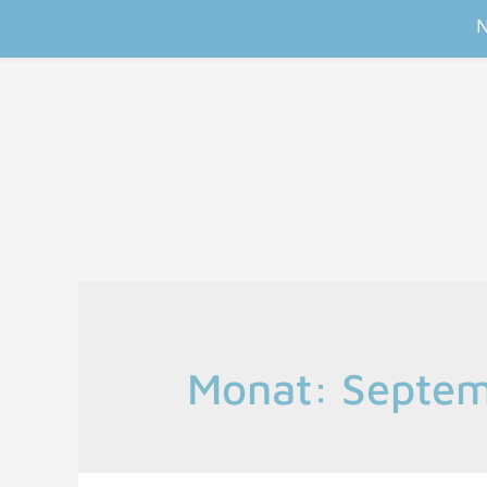
N
Monat:
Septe