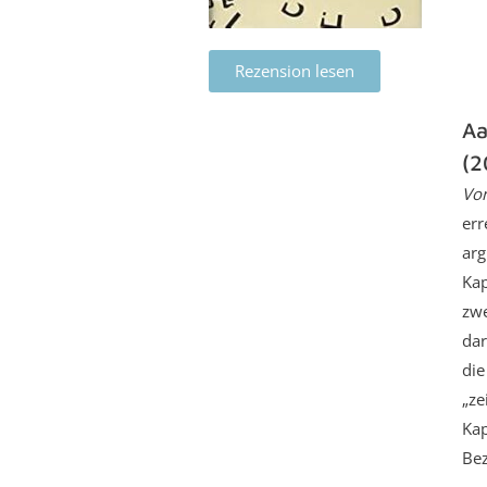
Rezension lesen
Aa
(2
Von
err
arg
Kap
zwe
dar
die
„ze
Kap
Bez