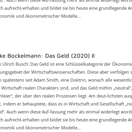
d“. Auch wenn diese Auf-fassung mehr als einmal widerlegt word
h aufrecht-erhalten und bildet sie bis heute eine grundlegende
nomik und ökonometrischer Modelle...
ke Bockelmann: Das Geld (2020) II
 Ulrich Busch: Das Geld ist eine Schlüsselkategorie der Ökonomie
ungsgebiet der Wirtschaftswissenschaften. Diese aber verfolgen 
o spätestens seit Adam Smith, eine Doktrin, wonach alle wesentl
 Wirtschaft realen Charakters sind, und das Geld mithin „neutral“, 
hleier“, der über den realen Prozessen liegt. Am deut-lichsten au
l, indem er behauptete, dass es in Wirtschaft und Gesellschaft „n
d“. Auch wenn diese Auf-fassung mehr als einmal widerlegt word
h aufrecht-erhalten und bildet sie bis heute eine grundlegende
nomik und ökonometrischer Modelle...