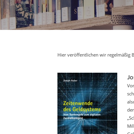
Hier veröffentlichen wir regelmäßig
Jo
Von
sch
als
der
„Sc
Mil