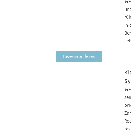
Von
und
rüh
in 
Ber
Leb
Rezension lesen
Kl
Sy
Vo
sei
pri
Zah
Rec
res