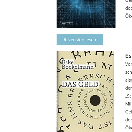
Gel
doc
Öko
Rezension lesen
Es
Von
sch
als
der
„Sc
Mil
Gel
doc
Öko