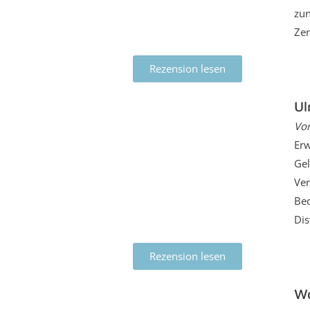
zun
Zen
Rezension lesen
Ul
Vo
Erw
Gel
Ver
Bed
Dis
Rezension lesen
Wo