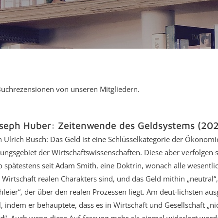
 Buchrezensionen von unseren Mitgliedern.
seph Huber: Zeitenwende des Geldsystems (20
 Ulrich Busch: Das Geld ist eine Schlüsselkategorie der Ökonomie
ungsgebiet der Wirtschaftswissenschaften. Diese aber verfolgen 
o spätestens seit Adam Smith, eine Doktrin, wonach alle wesentl
 Wirtschaft realen Charakters sind, und das Geld mithin „neutral“, 
hleier“, der über den realen Prozessen liegt. Am deut-lichsten au
l, indem er behauptete, dass es in Wirtschaft und Gesellschaft „n