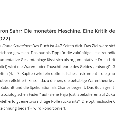
ron Sahr: Die monetäre Maschine. Eine Kritik de
022)
 Franz Schneider:
Das Buch ist 447 Seiten dick. Das Ziel wäre sic
eichbar gewesen. Das nur als Tipp für die zukünftige Lesefreundl
umentative Gesamtanlage lässt sich als argumentativer Dreischritt
itel) wird die Waren- oder Tauschtheorie des Geldes „entsorgt“. Ge
iten (4. – 7. Kapitel) wird ein optimistisches Instrument – die 
über reflektiert. Es soll dazu dienen, die behäbige Warentheorie 
 Zukunft und die Spekulation als Chance begreift. Das Buch greift
itsoziologischen Fäden“ auf (siehe Hajo Jost, Spekulieren auf Zukunf
itel) erfolgt eine „vorsichtige Rolle rückwärts“. Die optimistische
eichnung bedarf – wird konditioniert.