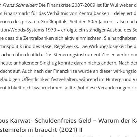
 Franz Schneider:
Die Finanzkrise 2007-2009 ist für Wullweber
 Finanzmarkt für das Verhältnis von Zentralbanken – delegiert 
euren des privaten Großkapitals. Seit den 80er Jahren – also nac
tton-Woods-Systems 1973 – erfolgte ein ständiger Ausbau des S
e dass die Zentralbanken sich aktiv einmischten. Sie handhabten
tzinspolitik und des Basel-Regelwerks. Die Wirkungslosigkeit bei
sachen überdeutlich. Das Steuerungsinstrument Zinsen verlor na
 heute anhaltender Sinkflug konnte daran nichts ändern. Nach der
dacht auf. Auch nach der Finanzkrise wurde an dieser wirkungslo
gläubigen Öffentlichkeit festgehalten, während im Hintergrund V
entlichkeit nicht wahrnehmen sollte. Auf diese Veränderungen ri
aus Karwat: Schuldenfreies Geld – Warum der Ka
stemreform braucht (2021) II