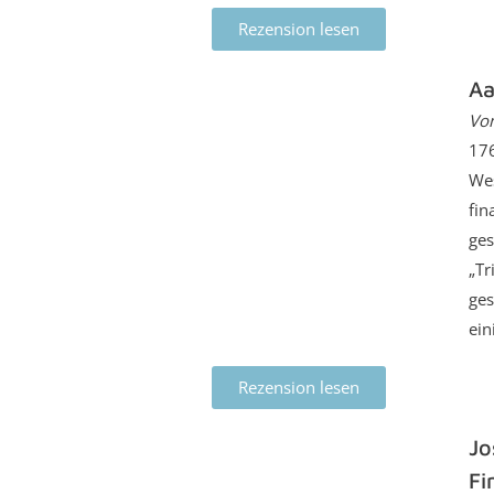
Rezension lesen
Aa
Von
176
Wes
fin
ges
„Tr
ges
ein
Rezension lesen
Jo
Fi