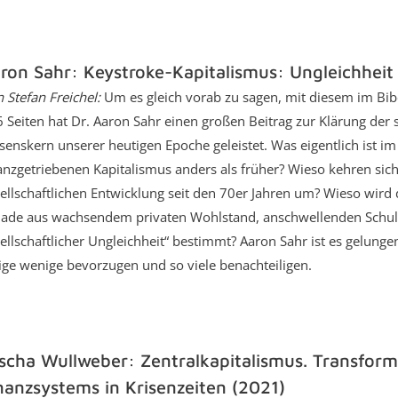
ron Sahr: Keystroke-Kapitalismus: Ungleichheit
 Stefan Freichel:
Um es gleich vorab zu sagen, mit diesem im Bi
 Seiten hat Dr. Aaron Sahr einen großen Beitrag zur Klärung der
enskern unserer heutigen Epoche geleistet. Was eigentlich ist im h
anzgetriebenen Kapitalismus anders als früher? Wieso kehren sic
ellschaftlichen Entwicklung seit den 70er Jahren um? Wieso wir
iade aus wachsendem privaten Wohlstand, anschwellenden Sch
ellschaftlicher Ungleichheit“ bestimmt? Aaron Sahr ist es gelungen,
ige wenige bevorzugen und so viele benachteiligen.
scha Wullweber: Zentralkapitalismus. Transform
nanzsystems in Krisenzeiten (2021)