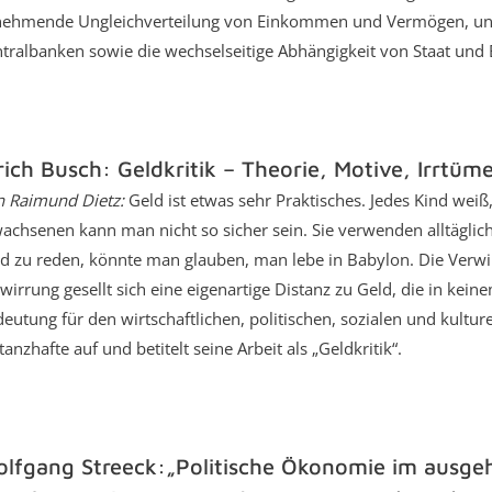
ehmende Ungleichverteilung von Einkommen und Vermögen, unz
tralbanken sowie die wechselseitige Abhängigkeit von Staat und
rich Busch: Geldkritik – Theorie, Motive, Irrtüme
n Raimund Dietz:
Geld ist etwas sehr Praktisches. Jedes Kind weiß,
achsenen kann man nicht so sicher sein. Sie verwenden alltäglic
d zu reden, könnte man glauben, man lebe in Babylon. Die Verwir
wirrung gesellt sich eine eigenartige Distanz zu Geld, die in kein
eutung für den wirtschaftlichen, politischen, sozialen und kulturel
tanzhafte auf und betitelt seine Arbeit als „Geldkritik“.
lfgang Streeck:„Politische Ökonomie im ausge