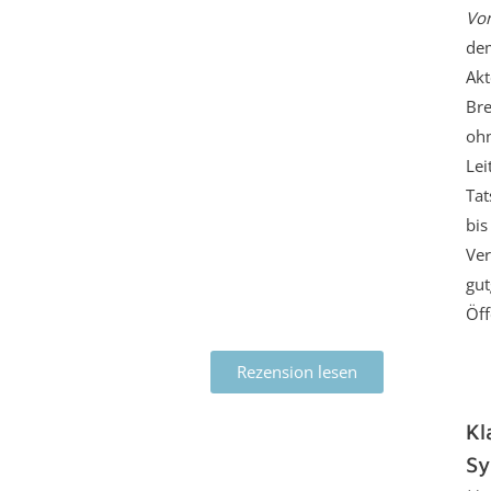
Von
dem
Akt
Bre
ohn
Lei
Tat
bis
Ver
gut
Öff
Rezension lesen
Kl
Sy