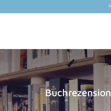
N
Buchrezensio