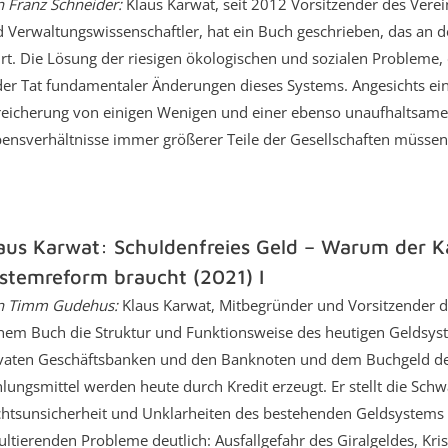
 Franz Schneider:
Klaus Karwat, seit 2012 Vorsitzender des Vereins
 Verwaltungswissenschaftler, hat ein Buch geschrieben, das an
rt. Die Lösung der riesigen ökologischen und sozialen Probleme, 
der Tat fundamentaler Änderungen dieses Systems. Angesichts e
eicherung von einigen Wenigen und einer ebenso unaufhaltsame
ensverhältnisse immer größerer Teile der Gesellschaften müsse
aus Karwat: Schuldenfreies Geld – Warum der Ka
stemreform braucht (2021) I
n Timm Gudehus:
Klaus Karwat, Mitbegründer und Vorsitzender de
nem Buch die Struktur und Funktionsweise des heutigen Geldsyst
vaten Geschäftsbanken und den Banknoten und dem Buchgeld der
lungsmittel werden heute durch Kredit erzeugt. Er stellt die Sc
htsunsicherheit und Unklarheiten des bestehenden Geldsystems
ultierenden Probleme deutlich: Ausfallgefahr des Giralgeldes, Kri