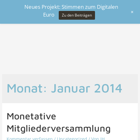
Neues Projekt: Stimmen zum Digitalen
+
Euro
Zu den Beiträgen
Monat:
Januar 2014
Monetative
Mitgliederversammlung
Kommentar verfassen
/
Uncategorized
/ Von
JH