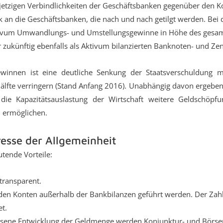
jetzigen Verbindlichkeiten der Geschäftsbanken gegenüber den 
an die Geschäftsbanken, die nach und nach getilgt werden. Bei d
Aktivum Umwandlungs- und Umstellungsgewinne in Höhe des ges
r zukünftig ebenfalls als Aktivum bilanzierten Banknoten- und Z
ewinnen ist eine deutliche Senkung der Staatsverschuldung m
Hälfte verringern (Stand Anfang 2016). Unabhängig davon ergeben
 Kapazitätsauslastung der Wirtschaft weitere Geldschöpfun
 ermöglichen.
esse der Allgemeinheit
tende Vorteile:
transparent.
fenden Konten außerhalb der Bankbilanzen geführt werden. Der Zah
t.
ssene Entwicklung der Geldmenge werden Konjunktur- und Börse