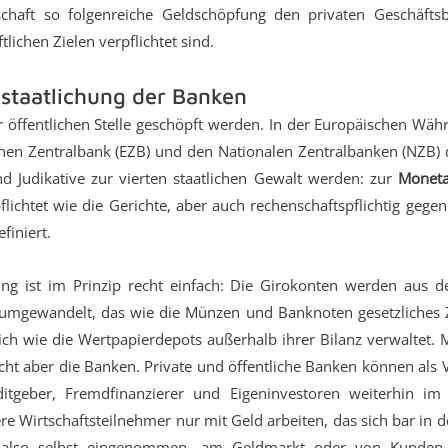
chaft so folgenreiche Geldschöpfung den privaten Geschäfts
lichen Zielen verpflichtet sind.
erstaatlichung der Banken
er öffentlichen Stelle geschöpft werden. In der Europäischen Wäh
hen Zentralbank (EZB) und den Nationalen Zentralbanken (NZB)
nd Judikative zur vierten staatlichen Gewalt werden: zur
Moneta
chtet wie die Gerichte, aber auch rechenschaftspflichtig gegen
finiert.
g ist im Prinzip recht einfach: Die Girokonten werden aus d
umgewandelt, das wie die Münzen und Banknoten gesetzliches Za
 wie die Wertpapierdepots außerhalb ihrer Bilanz verwaltet. 
nicht aber die Banken. Private und öffentliche Banken können als
editgeber, Fremdfinanzierer und Eigeninvestoren weiterhin i
re Wirtschaftsteilnehmer nur mit Geld arbeiten, das sich bar in 
s also selbst eingenommen, am Geldmarkt oder von Kunden 