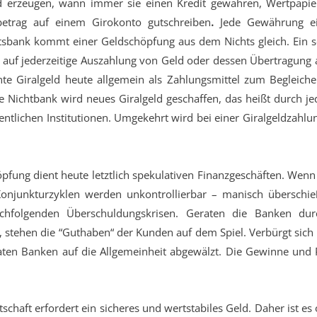
d erzeugen, wann immer sie einen Kredit gewähren, Wertpapi
betrag auf einem Girokonto gutschreiben
.
Jede Gewährung ein
sbank kommt einer Geldschöpfung aus dem Nichts gleich. Ein s
k auf jederzeitige Auszahlung von Geld oder dessen Übertragung a
nnte Giralgeld heute allgemein als Zahlungsmittel zum Begleic
e Nichtbank wird neues Giralgeld geschaffen, das heißt durch je
tlichen Institutionen. Umgekehrt wird bei einer Giralgeldzahlu
öpfung dient heute letztlich spekulativen Finanzgeschäften. Wenn
 Konjunkturzyklen werden unkontrollierbar – manisch übersch
chfolgenden Überschuldungskrisen. Geraten die Banken durc
e, stehen die “Guthaben“ der Kunden auf dem Spiel. Verbürgt sich
aten Banken auf die Allgemeinheit abgewälzt. Die Gewinne und P
schaft erfordert ein sicheres und wertstabiles Geld. Daher ist es 