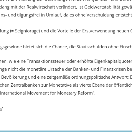
ang mit der Realwirtschaft verändert, ist Geldwertstabilität gewäh
s- und tilgungsfrei in Umlauf, da es ohne Verschuldung entste
ung (= Seigniorage) und die Vorteile der Erstverwendung neuen
sgewinne bietet sich die Chance, die Staatsschulden ohne Einsc
n, wie eine Transaktionssteuer oder erhöhte Eigenkapitalquote
nge nicht die monetäre Ursache der Banken- und Finanzkrisen beh
 Bevölkerung und eine zeitgemäße ordnungspolitische Antwort: 
lichen Zentralbanken zur Monetative als vierte Ebene der öffentli
 „International Movement for Monetary Reform“.
!