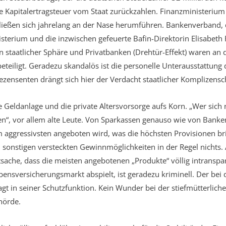
te Kapitalertragsteuer vom Staat zurückzahlen. Finanzministerium
ließen sich jahrelang an der Nase herumführen. Bankenverband, d
terium und die inzwischen gefeuerte Bafin-Direktorin Elisabeth 
 staatlicher Sphäre und Privatbanken (Drehtür-Effekt) waren an 
teiligt. Geradezu skandalös ist die personelle Unterausstattung 
zensenten drängt sich hier der Verdacht staatlicher Komplizensc
e Geldanlage und die private Altersvorsorge aufs Korn. „Wer sich 
, vor allem alte Leute. Von Sparkassen genauso wie von Banken
Am aggressivsten angeboten wird, was die höchsten Provisionen br
sonstigen versteckten Gewinnmöglichkeiten in der Regel nichts.
tsache, dass die meisten angebotenen „Produkte“ völlig intranspa
bensversicherungsmarkt abspielt, ist geradezu kriminell. Der bei 
gt in seiner Schutzfunktion. Kein Wunder bei der stiefmütterlic
hörde.