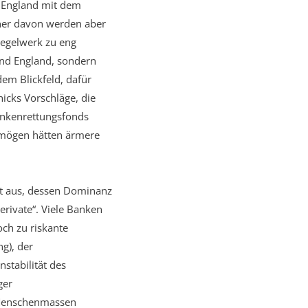
n England mit dem
nner davon werden aber
Regelwerk zu eng
und England, sondern
dem Blickfeld, dafür
icks Vorschläge, die
ankenrettungsfonds
rmögen hätten ärmere
kt aus, dessen Dominanz
erivate“. Viele Banken
ch zu riskante
g), der
stabilität des
ger
 Menschenmassen