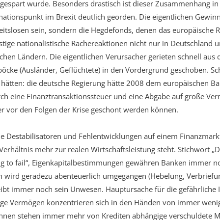
 gespart wurde. Besonders drastisch ist dieser Zusammenhang i
nationspunkt im Brexit deutlich georden. Die eigentlichen Gewi
beitslosen sein, sondern die Hegdefonds, denen das europäische 
tige nationalistische Rachereaktionen nicht nur in Deutschland 
chen Ländern. Die eigentlichen Verursacher gerieten schnell aus 
cke (Ausländer, Geflüchtete) in den Vordergrund geschoben. Sch
t hätten: die deutsche Regierung hätte 2008 dem europäischen B
h eine Finanztransaktionssteuer und eine Abgabe auf große Ve
er vor den Folgen der Krise geschont werden können.
he Destabilisatoren und Fehlentwicklungen auf einem Finanzmar
erhältnis mehr zur realen Wirtschaftsleistung steht. Stichwort „D
ig to fail“, Eigenkapitalbestimmungen gewähren Banken immer no
n wird geradezu abenteuerlich umgegangen (Hebelung, Verbriefun
bt immer noch sein Unwesen. Hauptursache für die gefährliche In
sige Vermögen konzentrieren sich in den Händen von immer weni
 Ihnen stehen immer mehr von Krediten abhängige verschuldete