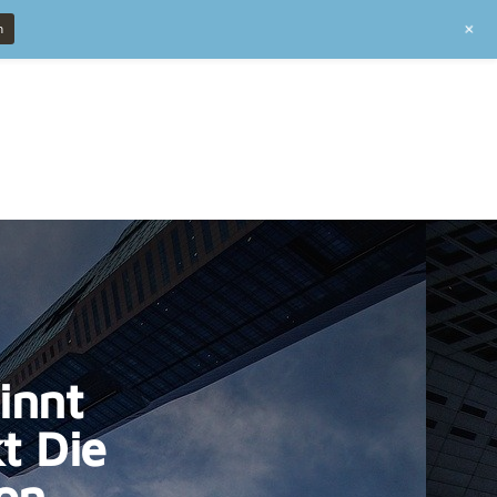
+
n
innt
t Die
Von