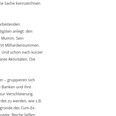
he Sache kennzeichnen
 arbeitenden
igsten anlegt: den
en Mumm. Sein
 mit Milliardensummen.
n. Und schon nach kurzer
nte Aktivitäten. Die
er – gruppieren sich
he Banken und ihre
 zur Verschleierung
det zu werden, wie z.B.
ergründe des Cum-Ex-
stete. Reiche ließen