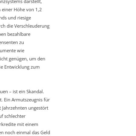
anzsystems darstellt,
n einer Höhe von 1,2
nds und riesige
urch die Verschleuderung
iben bezahlbare
ensenten zu
trumente wie
icht genügen, um den
ie Entwicklung zum
en – ist ein Skandal.
. Ein Armutszeugnis für
t Jahrzehnten ungestört
uf schlechter
rkredite mit einem
nen noch einmal das Geld