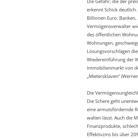
Die Gefahr, die der prei
erkennt Schick deutlich
Billionen Euro. Banken,
Vermögensverwalter wie 
des öffentlichen Wohnun
Wohnungen, geschweige 
Lösungsvorschlägen dies
Wiedereinführung der 
Immobilienmarkt von de
„Mietersklaven“ (Werner
Die Vermögensungleichhe
Die Schere geht unentwe
eine armutsfördernde Re
walten lässt. Auch die M
Finanzprodukte, schlec
Effektivzins bis über 2