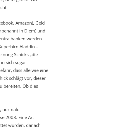
cht.
acebook, Amazon), Geld
umbenannt in Diem) und
Zentralbanken werden
uperhirn Aladdin –
einung Schicks „die
nn sich sogar
fahr, dass alle wie eine
hick schlägt vor, dieser
u bereiten. Ob dies
n, normale
se 2008. Eine Art
ettet wurden, danach