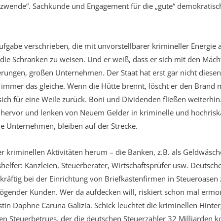
zwende“. Sachkunde und Engagement für die „gute“ demokratisc
ufgabe verschrieben, die mit unvorstellbarer krimineller Energie
die Schranken zu weisen. Und er weiß, dass er sich mit den Mächt
erungen, großen Unternehmen. Der Staat hat erst gar nicht dies
 immer das gleiche. Wenn die Hütte brennt, löscht er den Brand
 sich für eine Weile zurück. Boni und Dividenden fließen weiterhi
r hervor und lenken von Neuem Gelder in kriminelle und hochriska
e Unternehmen, bleiben auf der Strecke.
 kriminellen Aktivitäten herum – die Banken, z.B. als Geldwäsch
helfer: Kanzleien, Steuerberater, Wirtschaftsprüfer usw. Deutsc
 kräftig bei der Einrichtung von Briefkastenfirmen in Steueroasen
gender Kunden. Wer da aufdecken will, riskiert schon mal ermor
istin Daphne Caruna Galizia. Schick leuchtet die kriminellen Hint
en Steuerbetrugs, der die deutschen Steuerzahler 32 Milliarden ko