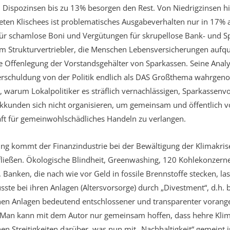
 Dispozinsen bis zu 13% besorgen den Rest. Von Niedrigzinsen hi
eten Klischees ist problematisches Ausgabeverhalten nur in 17% al
ür schamlose Boni und Vergütungen für skrupellose Bank- und S
m Strukturvertriebler, die Menschen Lebensversicherungen aufqu
die Offenlegung der Vorstandsgehälter von Sparkassen. Seine Anal
erschuldung von der Politik endlich als DAS Großthema wahrg
h, warum Lokalpolitiker es sträflich vernachlässigen, Sparkassenv
kunden sich nicht organisieren, um gemeinsam und öffentlich vo
aft für gemeinwohlschädliches Handeln zu verlangen.
ng kommt der Finanzindustrie bei der Bewältigung der Klimakrise 
fließen. Ökologische Blindheit, Greenwashing, 120 Kohlekonzer
 Banken, die nach wie vor Geld in fossile Brennstoffe stecken, la
sste bei ihren Anlagen (Altersvorsorge) durch „Divestment“, d.h
hen Anlagen bedeutend entschlossener und transparenter vorange
an kann mit dem Autor nur gemeinsam hoffen, dass hehre Klimaz
chen Streitigkeiten darüber, was nun mit „Nachhaltigkeit“ gemeint 