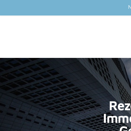
N
Rez
Imme
Ge