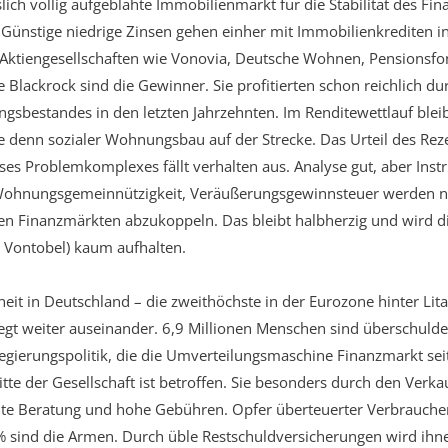
slich völlig aufgeblähte Immobilienmarkt für die Stabilität des Fin
. Günstige niedrige Zinsen gehen einher mit Immobilienkrediten i
 Aktiengesellschaften wie Vonovia, Deutsche Wohnen, Pensionsfo
Blackrock sind die Gewinner. Sie profitierten schon reichlich d
gsbestandes in den letzten Jahrzehnten. Im Renditewettlauf ble
denn sozialer Wohnungsbau auf der Strecke. Das Urteil des Rez
es Problemkomplexes fällt verhalten aus. Analyse gut, aber Ins
Wohnungsgemeinnützigkeit, Veräußerungsgewinnsteuer werden n
n Finanzmärkten abzukoppeln. Das bleibt halbherzig und wird d
 Vontobel) kaum aufhalten.
it in Deutschland – die zweithöchste in der Eurozone hinter Litau
gt weiter auseinander. 6,9 Millionen Menschen sind überschuldet
gierungspolitik, die die Umverteilungsmaschine Finanzmarkt sei
itte der Gesellschaft ist betroffen. Sie besonders durch den Verka
hte Beratung und hohe Gebühren. Opfer überteuerter Verbrauche
0% sind die Armen. Durch üble Restschuldversicherungen wird ih