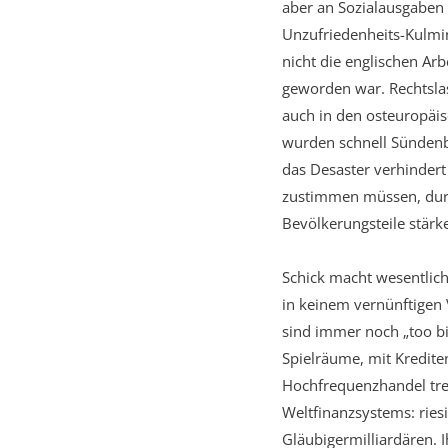
aber an Sozialausgaben
Unzufriedenheits-Kulmi
nicht die englischen Ar
geworden war. Rechtslas
auch in den osteuropäis
wurden schnell Sündenbö
das Desaster verhinder
zustimmen müssen, durc
Bevölkerungsteile stärk
Schick macht wesentlic
in keinem vernünftigen V
sind immer noch „too b
Spielräume, mit Kredite
Hochfrequenzhandel trei
Weltfinanzsystems: rie
Gläubigermilliardären.