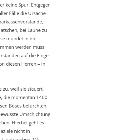
er keine Spur. Entgegen
ler Fälle die Ursache
parkassenvorstände,
atschen, bei Laune zu
yse mündet in die
enommen werden muss.
orständen auf die Finger
n diesen Herren – in
zu, weil sie steuert,
ne, die momentan 1400
ssen Böses befürchten.
. bewusste Umschichtung
hen. Hierbei geht es
iele nicht in
ist, untergehen. Ob