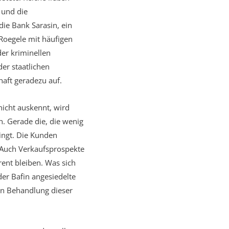
 und die
ie Bank Sarasin, ein
Roegele mit häufigen
der kriminellen
der staatlichen
haft geradezu auf.
nicht auskennt, wird
. Gerade die, die wenig
ingt. Die Kunden
 Auch Verkaufsprospekte
rent bleiben. Was sich
der Bafin angesiedelte
hen Behandlung dieser