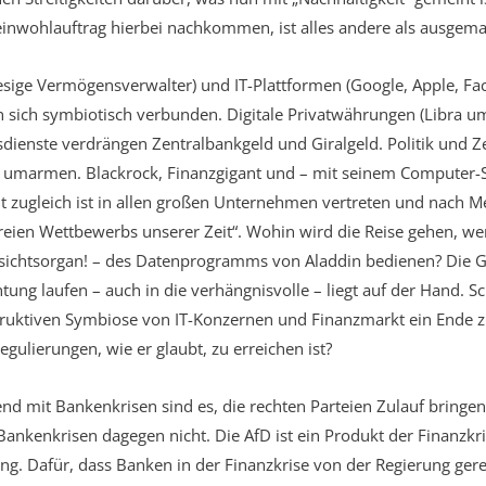
nwohlauftrag hierbei nachkommen, ist alles andere als ausgema
esige Vermögensverwalter) und IT-Plattformen (Google, Apple, F
 sich symbiotisch verbunden. Digitale Privatwährungen (Libra 
dienste verdrängen Zentralbankgeld und Giralgeld. Politik und 
 umarmen. Blackrock, Finanzgigant und – mit seinem Computer-S
nt zugleich ist in allen großen Unternehmen vertreten und nach M
eien Wettbewerbs unserer Zeit“. Wohin wird die Reise gehen, we
sichtsorgan! – des Datenprogramms von Aladdin bedienen? Die Ge
htung laufen – auch in die verhängnisvolle – liegt auf der Hand. Sc
truktiven Symbiose von IT-Konzernen und Finanzmarkt ein Ende z
gulierungen, wie er glaubt, zu erreichen ist?
nd mit Bankenkrisen sind es, die rechten Parteien Zulauf bringe
Bankenkrisen dagegen nicht. Die AfD ist ein Produkt der Finanzkri
ng. Dafür, dass Banken in der Finanzkrise von der Regierung ger