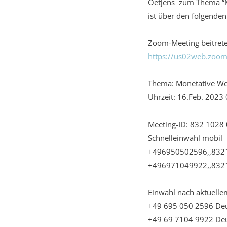
Oetjens zum Thema “Mo
ist über den folgenden
Zoom-Meeting beitret
https://us02web.zoo
Thema: Monetative We
Uhrzeit: 16.Feb. 2023
Meeting-ID: 832 1028
Schnelleinwahl mobil
+496950502596,,832
+496971049922,,832
Einwahl nach aktuelle
+49 695 050 2596 De
+49 69 7104 9922 De