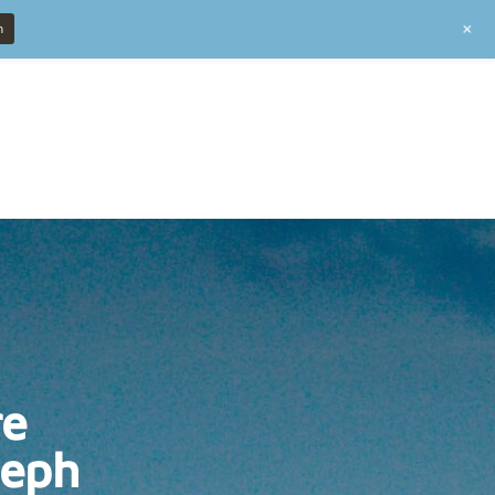
+
n
re
seph