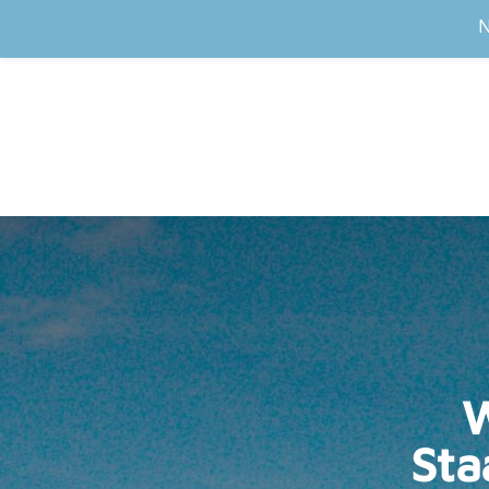
N
W
Sta