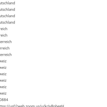
utschland
utschland
utschland
utschland
reich
reich
erreich
rreich
erreich
weiz
weiz
weiz
weiz
weiz
weiz
 0884
https://us02web.zoom.us/u/kcIyRobegH